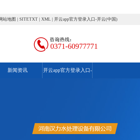
网站地图
|
SITETXT
|
XML
|
开云app官方登录入口-开云(中国)
0371-60977771
新闻资讯
开云app官方登录入口-
开云(中国)