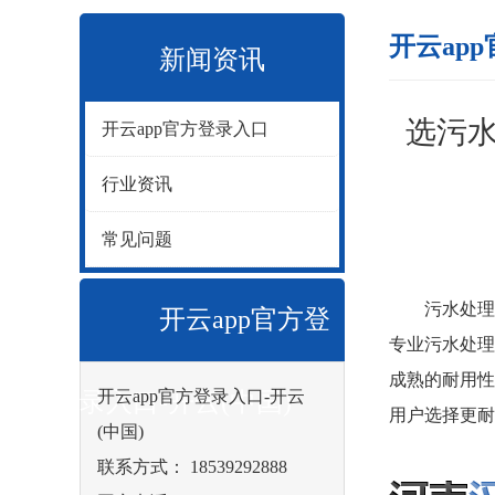
开云ap
新闻资讯
选污水
开云app官方登录入口
行业资讯
常见问题
污水处理设
开云app官方登
专业
污水处理
成熟的耐用性
开云app官方登录入口-开云
录入口-开云(中国)
用户选择更耐
(中国)
联系方式： 18539292888