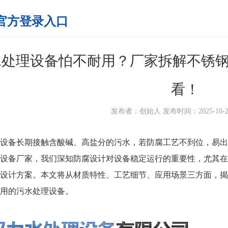
p官方登录入口
处理设备怕不耐用？厂家拆解不锈钢 /
看！
发布者：创始人 发布时间：2025-10-22 1
备长期接触含酸碱、高盐分的污水，若防腐工艺不到位，易出
设备厂家
，我们深知防腐设计对设备稳定运行的重要性，尤其
设计方案。本文将从材质特性、工艺细节、应用场景三方面，揭
用的污水处理设备。