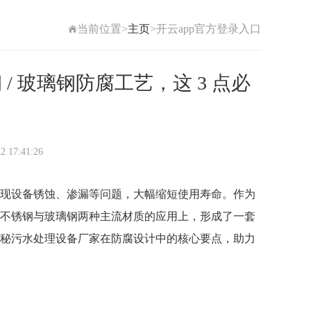
当前位置>
主页
>开云app官方登录入口
 玻璃钢防腐工艺，这 3 点必
7:41:26
现设备锈蚀、渗漏等问题，大幅缩短使用寿命。作为
在不锈钢与玻璃钢两种主流材质的应用上，形成了一套
秘
污水处理设备厂家
在防腐设计中的核心要点，助力