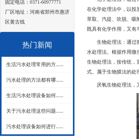
固定电话：0371-60977771
在化学处理法中，以投
厂区地址：河南省郑州市惠济
萃取、汽提、吹脱、吸
区黄古线
既具有化学作用，又有
生物处理法：通过微生
热门新闻
水处理法。根据作用微
生物处理法，按传统，
生活污水处理常用的方......
式。属于生物膜法的处
污水处理的方法都有哪......
厌氧生物处理法，又名
生活污水处理设备如何......
关于污水处理这些问题......
污水处理设备如何进行......