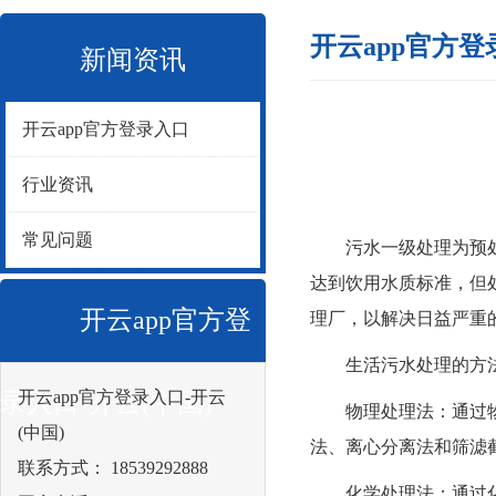
开云app官方登
新闻资讯
开云app官方登录入口
行业资讯
常见问题
污水一级处理为预处理
达到饮用水质标准，但
开云app官方登
理厂，以解决日益严重
生活污水处理
的方法
开云app官方登录入口-开云
录入口-开云(中国)
物理处理法：通过物理
(中国)
法、离心分离法和筛滤
联系方式： 18539292888
化学处理法：通过化学