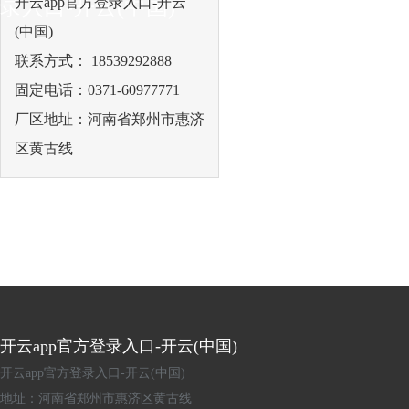
开云app官方登录入口-开云
录入口-开云(中国)
(中国)
联系方式： 18539292888
固定电话：0371-60977771
厂区地址：河南省郑州市惠济
区黄古线
开云app官方登录入口-开云(中国)
开云app官方登录入口-开云(中国)
地址：河南省郑州市惠济区黄古线