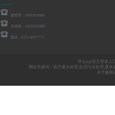
梁经理：18503850880
王经理：18539292888
固话：0371-60977771
开云app官方登录入口
网站关键词：医疗废水处理,生活污水处理,废水
关于极限