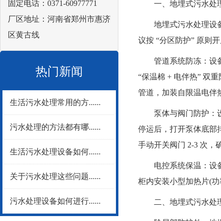
固定电话：0371-60977771
一、地埋式污水处理
厂区地址：河南省郑州市惠济
地埋式污水处理设备虽
区黄古线
议按 “分区防护” 原则
管道系统防冻：设备进
热门新闻
“保温棉 + 电伴热” 
管道，加装自限温电伴热
生活污水处理常用的方......
泵体与阀门防护：设备
污水处理的方法都有哪......
停运后，打开泵体底部排
手动开关阀门 2-3 次
生活污水处理设备如何......
电控系统保温：设备的
关于污水处理这些问题......
柜内安装小型加热片(功率
污水处理设备如何进行......
二、地埋式污水处理