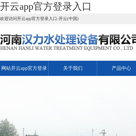
开云app官方登录入口
欢迎访问开云app官方登录入口-开云(中国)
网站开云app官方登录
关于我们
产品中心
入口