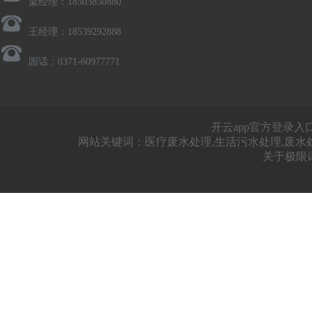
梁经理：18503850880
王经理：18539292888
固话：0371-60977771
开云app官方登录入口
网站关键词：医疗废水处理,生活污水处理,废水
关于极限