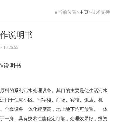
当前位置>
主页
>技术支持
作说明书
8:26:55
作说明书
原料的系列污水处理设备。其目的主要是使生活污水
适用于住宅小区、写字楼、商场、宾馆、饭店、机
。全套设备一体化程度高，地上地下均可放置。一体
-N于一身，具有技术性能稳定可靠，处理效果好，投资