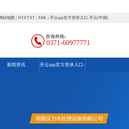
网站地图
|
SITETXT
|
XML
|
开云app官方登录入口-开云(中国)
0371-60977771
新闻资讯
开云app官方登录入口-
开云(中国)