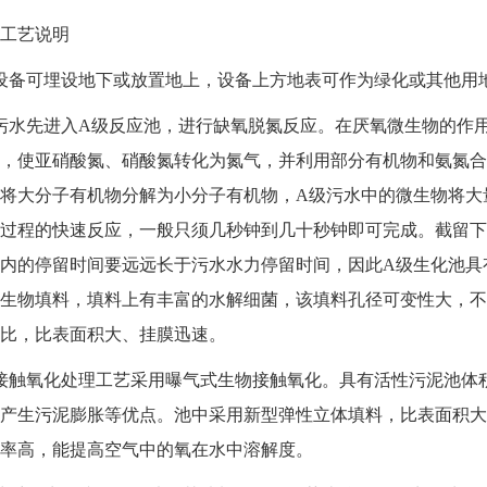
品工艺说明
设备可埋设地下或放置地上，设备上方地表可作为绿化或其他用
污水先进入A级反应池，进行缺氧脱氮反应。在厌氧微生物的作
，使亚硝酸氮、硝酸氮转化为氮气，并利用部分有机物和氨氮合
将大分子有机物分解为小分子有机物，A级污水中的微生物将大
过程的快速反应，一般只须几秒钟到几十秒钟即可完成。截留下
内的停留时间要远远长于污水水力停留时间，因此A级生化池具
生物填料，填料上有丰富的水解细菌，该填料孔径可变性大，不
比，比表面积大、挂膜迅速。
接触氧化处理工艺采用曝气式生物接触氧化。具有活性污泥池体
产生污泥膨胀等优点。池中采用新型弹性立体填料，比表面积大
除率高，能提高空气中的氧在水中溶解度。