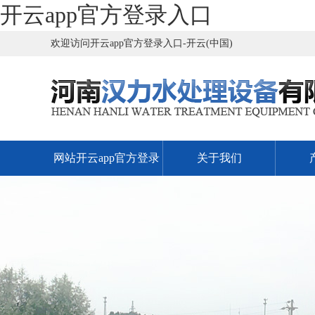
开云app官方登录入口
欢迎访问开云app官方登录入口-开云(中国)
网站开云app官方登录
关于我们
入口