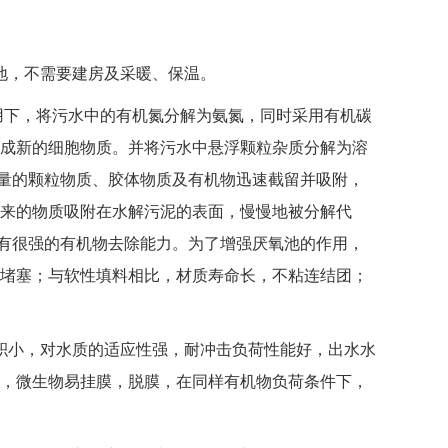
地，不需要建房及采暖、保温。
用下，将污水中的有机氮分解为氨氮，同时采用有机碳
成新的细胞物质。并将污水中悬浮颗粒杂质分解为溶
量的颗粒物质、胶体物质及有机物迅速截留并吸附，
来的物质吸附在水解污泥的表面，慢慢地被分解代
有很强的有机物去除能力。为了增强厌氧池的作用，
堵塞；与软性填料相比，材质寿命长，不粘连结团；
积小，对水质的适应性强，耐冲击负荷性能好，出水水
，微生物易挂膜，脱膜，在同样有机物负荷条件下，