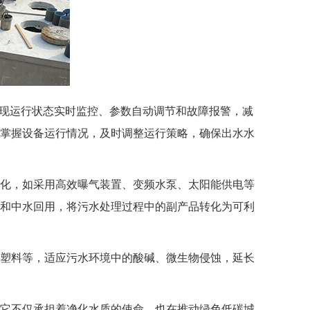
现运行状态实时监控、参数自动调节和故障报警，减
掌握设备运行情况，及时调整运行策略，确保出水水
化，如采用高效曝气装置、变频水泵、太阳能供电等
和中水回用，将污水处理过程中的副产品转化为可利
塑料等，适应污水环境中的酸碱、微生物侵蚀，延长
它不仅承担着净化水质的使命，也在推动绿色低碳城