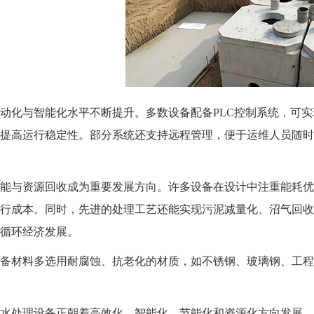
化与智能化水平不断提升。多数设备配备PLC控制系统，可实
提高运行稳定性。部分系统还支持远程管理，便于运维人员随时
与资源回收成为重要发展方向。许多设备在设计中注重能耗优
行成本。同时，先进的处理工艺还能实现污泥减量化、沼气回收
循环经济发展。
材料多选用耐腐蚀、抗老化的材质，如不锈钢、玻璃钢、工程
处理设备正朝着高效化、智能化、节能化和资源化方向发展。