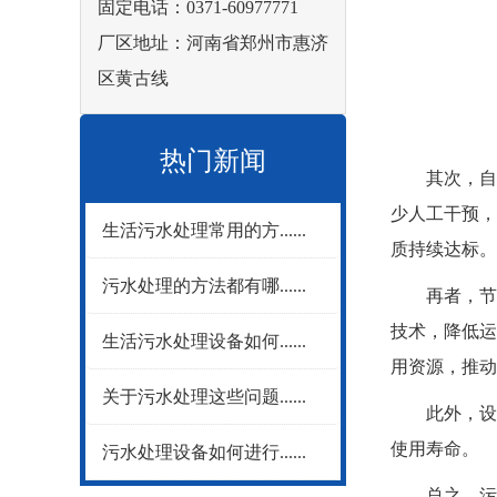
固定电话：0371-60977771
厂区地址：河南省郑州市惠济
区黄古线
热门新闻
其次，自动
少人工干预，
生活污水处理常用的方......
质持续达标。
污水处理的方法都有哪......
再者，节能
技术，降低运
生活污水处理设备如何......
用资源，推动
关于污水处理这些问题......
此外，设备
使用寿命。
污水处理设备如何进行......
总之，污水