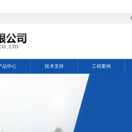
产品中心
技术支持
工程案例