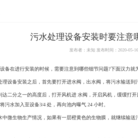
污水处理设备安装时要注意
发布者：未知 发布时间：2020-05-16 1
设备
在进行安装的时候，需要注意到哪些细节问题?下面汉力就
理设备安装之后，首先要打开进水阀，出水阀，将污水输送到
二分之一的高度后，打开风机进 水阀，开启风机，缓缓打开风
污水加入至设备3/4 处，再向池内曝气 24 小时。
中微生物生产情况，如果有一层橙黄色的生物膜，就继续输送污