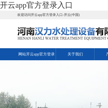
开云app官方登录入口
欢迎访问开云app官方登录入口-开云(中国)
网站开云app官方登录
关于我们
入口