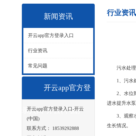
行业资讯
新闻资讯
开云app官方登录入口
行业资讯
常见问题
污水处理
1、污水处
开云app官方登
2、水位到达
进水提升水泵将
开云app官方登录入口-开云
录入口-开云(中国)
3、观察水
(中国)
生长情况。
联系方式： 18539292888