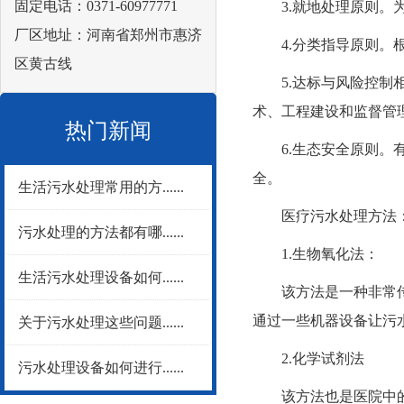
固定电话：0371-60977771
3.就地处理原则。为
厂区地址：河南省郑州市惠济
4.分类指导原则。根
区黄古线
5.达标与风险控制相
术、工程建设和监督管
热门新闻
6.生态安全原则。有
全。
生活污水处理常用的方......
医疗污水处理方法
污水处理的方法都有哪......
1.生物氧化法：
生活污水处理设备如何......
该方法是一种非常传统
通过一些机器设备让污
关于污水处理这些问题......
2.化学试剂法
污水处理设备如何进行......
该方法也是医院中的传