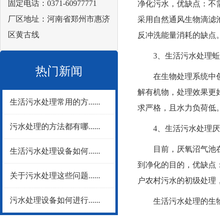
固定电话：0371-60977771
净化污水，优缺点：不
厂区地址：河南省郑州市惠济
采用自然通风生物滴滤
区黄古线
反冲洗能量消耗的缺点
3、生活污水处理蚯
热门新闻
在生物处理系统中创造
解有机物，处理效果更
生活污水处理常用的方......
求严格，且水力负荷低
污水处理的方法都有哪......
4、生活污水处理厌
目前，厌氧沼气池在我
生活污水处理设备如何......
到净化的目的，优缺点
关于污水处理这些问题......
户农村污水的初级处理
污水处理设备如何进行......
生活污水处理的生物处