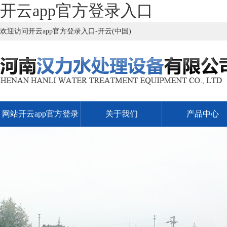
开云app官方登录入口
欢迎访问开云app官方登录入口-开云(中国)
网站开云app官方登录
关于我们
产品中心
入口