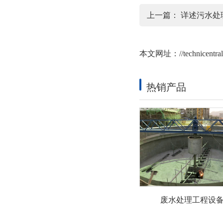
上一篇：
详述污水处
本文网址：
//technicentr
热销产品
废水处理工程设