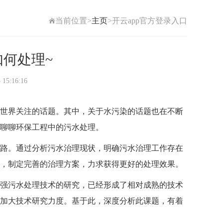
当前位置>
主页
>开云app官方登录入口
何处理~
5:16:16
世界关注的话题。其中，关于水污染的话题也在不断
聊聊环保工程中的污水处理。
路。通过分析污水治理现状，明确污水治理工作存在
，制定完善的治理方案，力求获得更好的处理效果。
强污水处理技术的研究，已经形成了相对成熟的技术
加大技术研究力度。基于此，深度分析此课题，有着