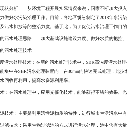
状分析——从环境工程开展实际情况来说，国家不断加大投入
力做好水污染治理工作。目前，各地区纷纷制定了2018年水污
及污水排放等的整治力度。基于此，为了促使污水治理工作目的
污水处理思路——加大基础设施建设力度、做好水质的把控、
污水处理技术——
污水处理技术：在新的污水处理技术中，SBR高浊度污水处理
能集中在SBR污水处理装置内，在30min内快速完成处理，此
水回收再利用，提高水资源利用率。
：在污水处理中，应用光催化技术，能够获得不错的效果。光
技术：主要是利用活性泥物质的特性，进行城市生活污水中有
滤技术：采用生物过滤池的方式进行污水处理，池中含有大量