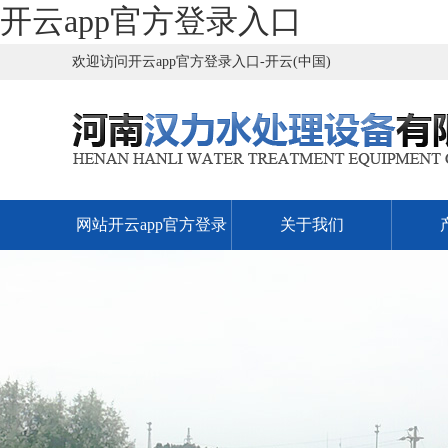
开云app官方登录入口
欢迎访问开云app官方登录入口-开云(中国)
网站开云app官方登录
关于我们
入口