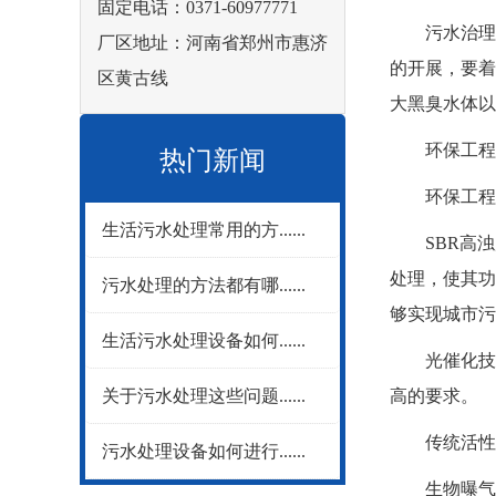
固定电话：0371-60977771
污水治理现
厂区地址：河南省郑州市惠济
的开展，要着
区黄古线
大黑臭水体以
环保工程的
热门新闻
环保工程的
生活污水处理常用的方......
SBR高浊度
处理，使其功
污水处理的方法都有哪......
够实现城市污
生活污水处理设备如何......
光催化技术
关于污水处理这些问题......
高的要求。
传统活性泥
污水处理设备如何进行......
生物曝气过