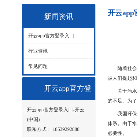
开云ap
新闻资讯
开云app官方登录入口
行业资讯
常见问题
随着社会经
被人们提起
开云app官方登
关于污水的
的不足。为了
开云app官方登录入口-开云
录入口-开云(中国)
我国环保工
(中国)
体系。由于水
联系方式： 18539292888
必要性。