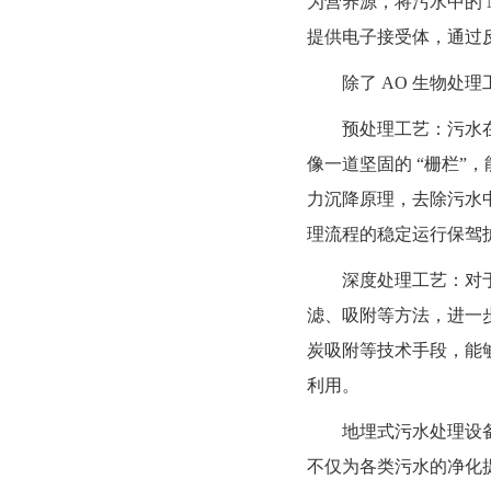
为营养源，将污水中的 NH
提供电子接受体，通过
除了 AO 生物处理
预处理工艺：污水在进
像一道坚固的 “栅栏
力沉降原理，去除污水
理流程的稳定运行保驾
深度处理工艺：对于一
滤、吸附等方法，进一
炭吸附等技术手段，能
利用。
地埋式污水处理设备凭
不仅为各类污水的净化