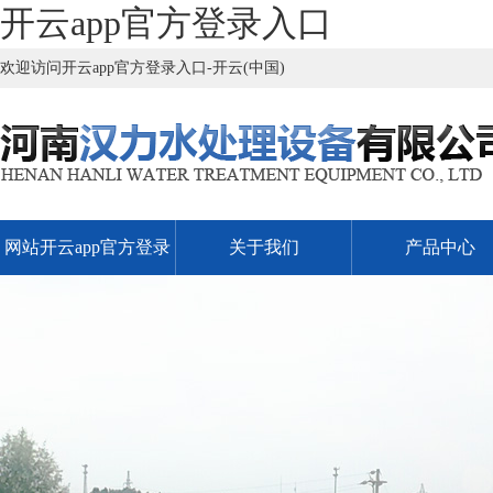
开云app官方登录入口
欢迎访问开云app官方登录入口-开云(中国)
网站开云app官方登录
关于我们
产品中心
入口