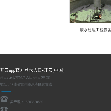
废水处理工程设
开云app官方登录入口-开云(中国)
开云app官方登录入口-开云(中国)
地址：河南省郑州市惠济区黄古线
梁经理：18503850880