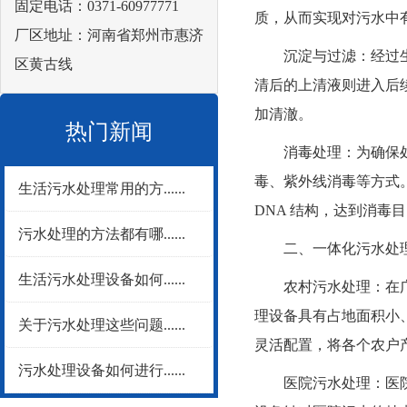
固定电话：0371-60977771
质，从而实现对污水中
厂区地址：河南省郑州市惠济
沉淀与过滤：经过生物
区黄古线
清后的上清液则进入后
加清澈。
热门新闻
消毒处理：为确保处理
毒、紫外线消毒等方式
生活污水处理常用的方......
DNA 结构，达到消毒
污水处理的方法都有哪......
二、一体化污水处理
生活污水处理设备如何......
农村污水处理：在广大
理设备具有占地面积小
关于污水处理这些问题......
灵活配置，将各个农户
污水处理设备如何进行......
医院污水处理：医院污