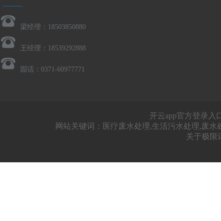
梁经理：18503850880
王经理：18539292888
固话：0371-60977771
开云app官方登录入口
网站关键词：医疗废水处理,生活污水处理,废水
关于极限