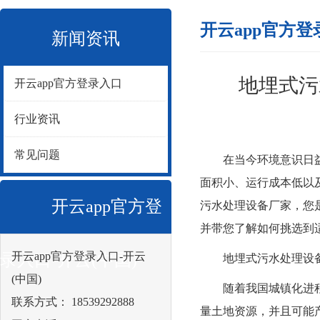
开云app官方登
新闻资讯
地埋式污
开云app官方登录入口
行业资讯
常见问题
在当今环境意识日益增
面积小、运行成本低以
开云app官方登
污水处理设备厂家，您
并带您了解如何挑选到
开云app官方登录入口-开云
录入口-开云(中国)
地埋式污水处理设备
(中国)
随着我国城镇化进程的
联系方式： 18539292888
量土地资源，并且可能