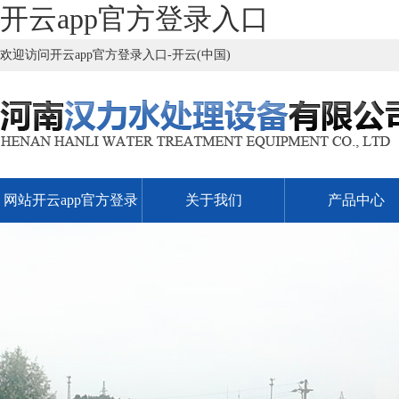
开云app官方登录入口
欢迎访问开云app官方登录入口-开云(中国)
网站开云app官方登录
关于我们
产品中心
入口