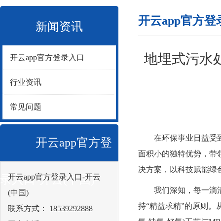
开云app官方登
新闻资讯
地埋式污水
开云app官方登录入口
行业资讯
常见问题
在环保事业日益受到
开云app官方登
面积小的独特优势，带
决方案，以科技赋能绿
开云app官方登录入口-开云
录入口-开云(中国)
我们深知，每一滴清水
(中国)
持“精益求精”的原则。
联系方式： 18539292888