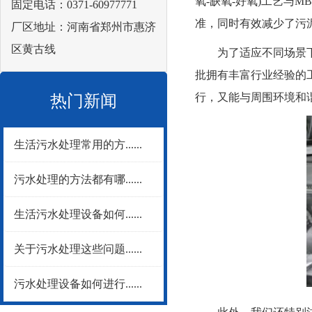
氧-缺氧-好氧)工艺与
固定电话：0371-60977771
准，同时有效减少了污
厂区地址：河南省郑州市惠济
区黄古线
为了适应不同场景下的
批拥有丰富行业经验的
行，又能与周围环境和
热门新闻
生活污水处理常用的方......
污水处理的方法都有哪......
生活污水处理设备如何......
关于污水处理这些问题......
污水处理设备如何进行......