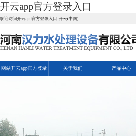
开云app官方登录入口
欢迎访问开云app官方登录入口-开云(中国)
网站开云app官方登录
关于我们
产品中心
入口