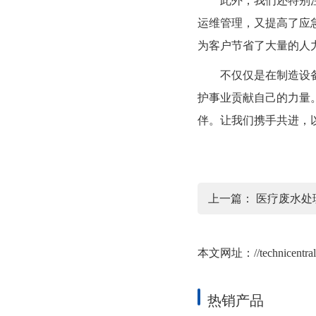
此外，我们还特别注重
运维管理，又提高了应
为客户节省了大量的人
不仅仅是在制造设备，
护事业贡献自己的力量
伴。让我们携手共进，
上一篇：
医疗废水处
本文网址：
//technicentr
热销产品