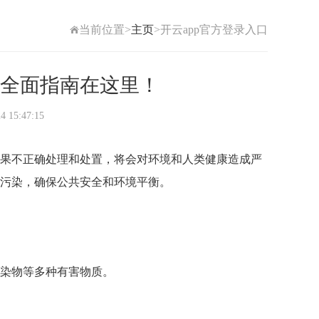
当前位置>
主页
>开云app官方登录入口
全面指南在这里！
5:47:15
果不正确处理和处置，将会对环境和人类健康造成严
污染，确保公共安全和环境平衡。
染物等多种有害物质。