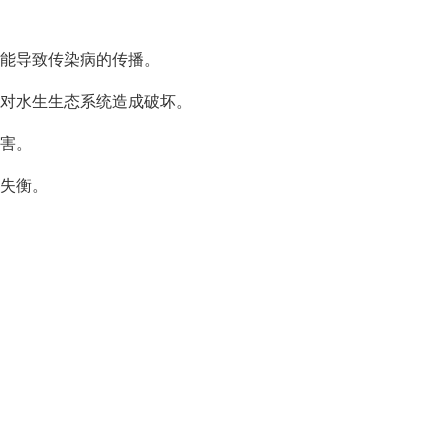
能导致传染病的传播。
对水生生态系统造成破坏。
害。
失衡。