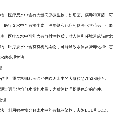
：医疗废水中含有大量病原微生物，如细菌、病毒和真菌，可
医疗废水中含有抗生素、消毒剂和化疗药物等化学药品，可能
：医疗废水中可能含有放射性物质，对人体和环境造成辐射危
：医疗废水中含有有机污染物，可能导致水体富营养化和生态
水的处理方法
理
池：通过格栅和沉砂池去除废水中的大颗粒悬浮物和砂石。
过调节池均匀水质和水量，为后续处理提供稳定的条件。
处理
：利用微生物分解废水中的有机污染物，去除BOD和COD。