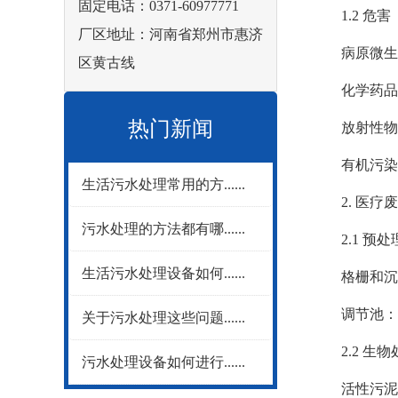
固定电话：0371-60977771
1.2 危害
厂区地址：河南省郑州市惠济
病原微生物
区黄古线
化学药品：
热门新闻
放射性物质
有机污染物
生活污水处理常用的方......
2. 医疗废
污水处理的方法都有哪......
2.1 预处
生活污水处理设备如何......
格栅和沉砂
调节池：通
关于污水处理这些问题......
2.2 生物
污水处理设备如何进行......
活性污泥法