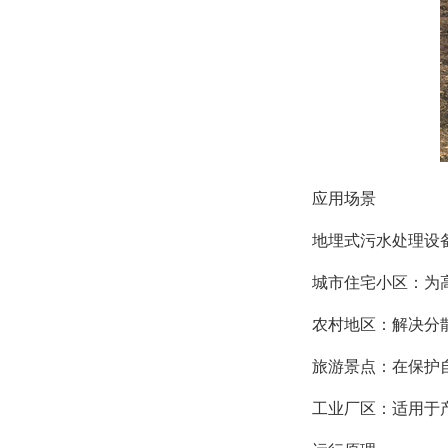
应用场景
地埋式污水处理设备
城市住宅小区：为高
农村地区：解决分散
旅游景点：在保护自
工业厂区：适用于产