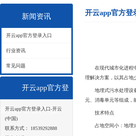
开云app官方登
新闻资讯
开云app官方登录入口
行业资讯
常见问题
在现代城市化进程中
理解决方案，以其占地
开云app官方登
地埋式污水处理设备是
元、消毒单元等组成，
开云app官方登录入口-开云
录入口-开云(中国)
技术特点
(中国)
占地空间小：地埋式
联系方式： 18539292888