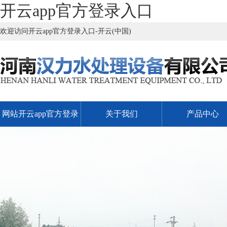
开云app官方登录入口
欢迎访问开云app官方登录入口-开云(中国)
网站开云app官方登录
关于我们
产品中心
入口