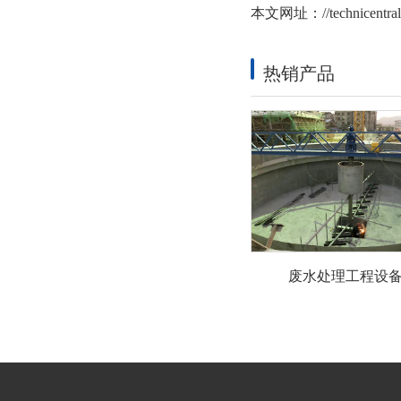
本文网址：
//technicentr
热销产品
废水处理工程设