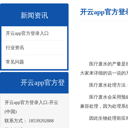
开云app官方登
新闻资讯
开云app官方登录入口
行业资讯
常见问题
医疗废水的产量是很大
大家来详细的说一说的
开云app官方登
医疗废水处理方法
医疗废水会采用预处理
开云app官方登录入口-开云
录入口-开云(中国)
兼容处理，因为处理系
(中国)
因此生物处理前应对
联系方式： 18539292888