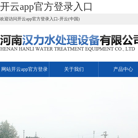
开云app官方登录入口
欢迎访问开云app官方登录入口-开云(中国)
网站开云app官方登录
关于我们
产品中心
入口