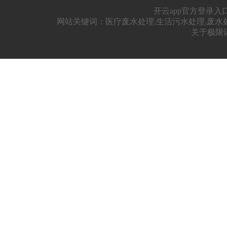
开云app官方登录入口
网站关键词：医疗废水处理,生活污水处理,废水
关于极限