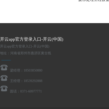
开云app官方登录入口-开云(中国)
开云app官方登录入口-开云(中国)
地址：河南省郑州市惠济区黄古线
梁经理：18503850880
王经理：18539292888
固话：0371-60977771