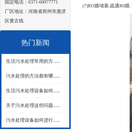
固定电话：0371-60977771
(7)RO膜堵塞.疏通R0膜.
厂区地址：河南省郑州市惠济
区黄古线
热门新闻
生活污水处理常用的方......
污水处理的方法都有哪......
生活污水处理设备如何......
关于污水处理这些问题......
污水处理设备如何进行......