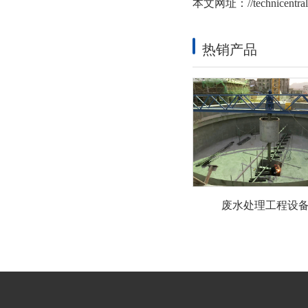
本文网址：
//technicentr
热销产品
废水处理工程设