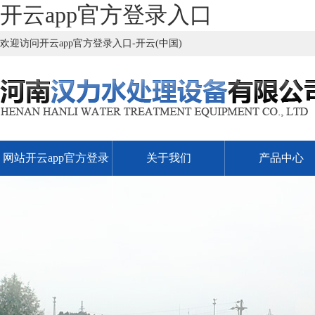
开云app官方登录入口
欢迎访问开云app官方登录入口-开云(中国)
网站开云app官方登录
关于我们
产品中心
入口