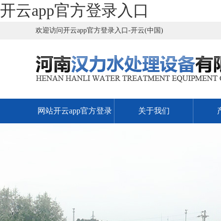
开云app官方登录入口
欢迎访问开云app官方登录入口-开云(中国)
网站开云app官方登录
关于我们
入口