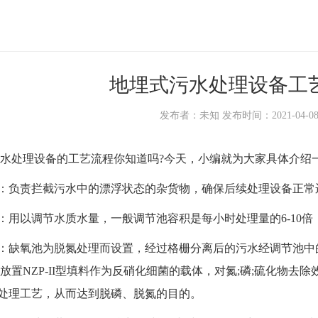
地埋式污水处理设备工
发布者：未知 发布时间：2021-04-08 1
处理设备的工艺流程你知道吗?今天，小编就为大家具体介绍一
：负责拦截污水中的漂浮状态的杂货物，确保后续处理设备正常
用以调节水质水量，一般调节池容积是每小时处理量的6-10倍
：缺氧池为脱氮处理而设置，经过格栅分离后的污水经调节池中
放置NZP-II型填料作为反硝化细菌的载体，对氮;磷;硫化物去
法处理工艺，从而达到脱磷、脱氮的目的。