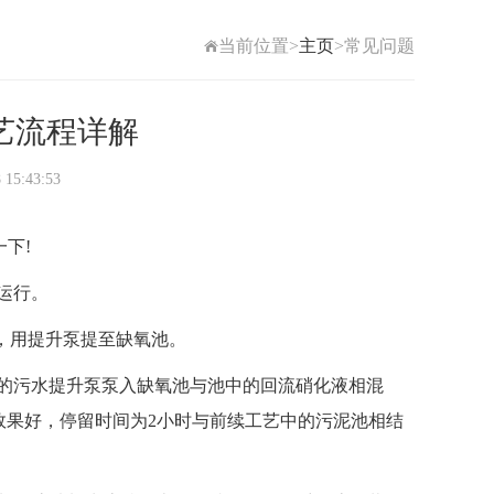
当前位置>
主页
>常见问题
艺流程详解
5:43:53
下!
运行。
，用提升泵提至缺氧池。
的污水提升泵泵入缺氧池与池中的回流硝化液相混
除效果好，停留时间为2小时与前续工艺中的污泥池相结