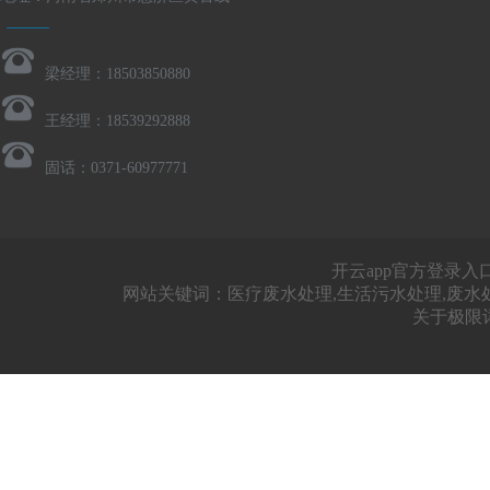
梁经理：18503850880
王经理：18539292888
固话：0371-60977771
开云app官方登录入口
网站关键词：医疗废水处理,生活污水处理,废水
关于极限