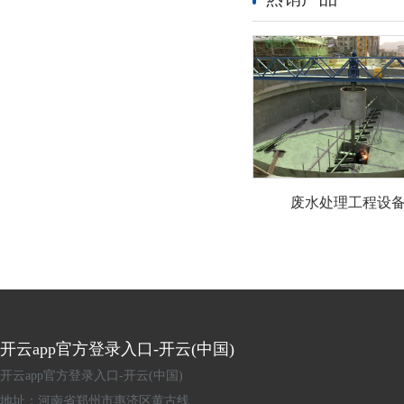
废水处理工程设
开云app官方登录入口-开云(中国)
开云app官方登录入口-开云(中国)
地址：河南省郑州市惠济区黄古线