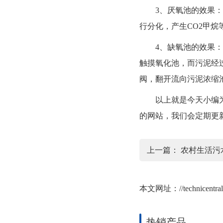
3、厌氧池的效果：污
行分化，产生CO2甲烷
4、缺氧池的效果：厌
触摸氧化池，而污泥经
阀，翻开流向污泥浓缩
以上就是今天小编为大
的网站，我们会定期更新
上一篇：
农村生活污
本文网址：
//technicentr
热销产品