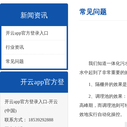
常见问题
新闻资讯
开云app官方登录入口
行业资讯
常见问题
我们知道
一体化污
水中起到了非常重要的
开云app官方登
1、隔栅井的效果是将
2、调理池的效果：依
开云app官方登录入口-开云
录入口-开云(中国)
高峰期，而调理池则可
(中国)
效地实行自动化操控。
联系方式： 18539292888