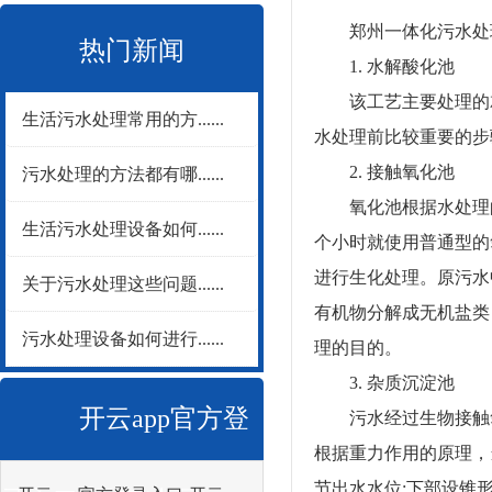
郑州一体化污水处
热门新闻
1. 水解酸化池
该工艺主要处理的就
生活污水处理常用的方......
水处理前比较重要的步
2. 接触氧化池
污水处理的方法都有哪......
氧化池根据水处理的
生活污水处理设备如何......
个小时就使用普通型的
进行生化处理。原污水
关于污水处理这些问题......
有机物分解成无机盐类
污水处理设备如何进行......
理的目的。
3. 杂质沉淀池
开云app官方登
污水经过生物接触氧
根据重力作用的原理，
节出水水位;下部设锥