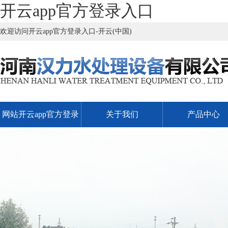
开云app官方登录入口
欢迎访问开云app官方登录入口-开云(中国)
网站开云app官方登录
关于我们
产品中心
开云app官方登录
入口
开云(中国)
气浮机
潜水搅拌机
污水处理设备配
污水沉淀池