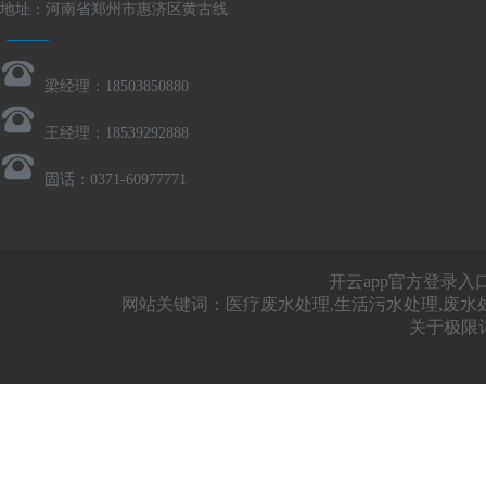
地址：河南省郑州市惠济区黄古线
梁经理：18503850880
王经理：18539292888
固话：0371-60977771
开云app官方登录入口
网站关键词：医疗废水处理,生活污水处理,废水
关于极限