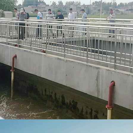
一体化污水处理
机械格栅