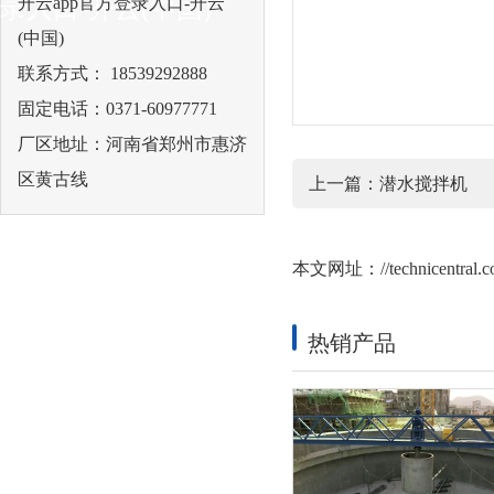
开云app官方登录入口-开云
录入口-开云(中国)
(中国)
联系方式： 18539292888
固定电话：0371-60977771
厂区地址：河南省郑州市惠济
区黄古线
上一篇：
潜水搅拌机
本文网址：
//technicentral.
热销产品