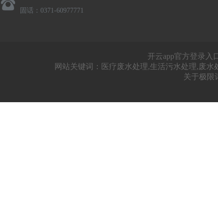
固话：0371-60977771
开云app官方登录入口
网站关键词：医疗废水处理,生活污水处理,废水
关于极限