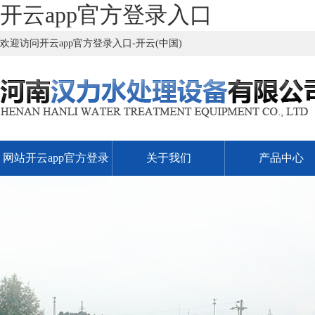
开云app官方登录入口
欢迎访问开云app官方登录入口-开云(中国)
网站开云app官方登录
关于我们
产品中心
开云app官方登录
入口
开云(中国)
气浮机
潜水搅拌机
污水处理设备配
污水沉淀池